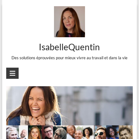
Aller
au
contenu
IsabelleQuentin
Des solutions éprouvées pour mieux vivre au travail et dans la vie
Pour mieux vivre : rire un peu,
beaucoup, passionnément