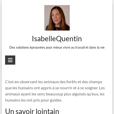
Aller
au
contenu
IsabelleQuentin
Des solutions éprouvées pour mieux vivre au travail et dans la vie
La forêt qui nourrit et qui soigne (5 de
12)
C’est en observant les animaux des forêts et des champs
que les humains ont appris à se nourrir et à se soigner. Les
animaux ayant les sens beaucoup plus aiguisés qu’eux, les
humains les ont pris pour guides.
Un savoir lointain