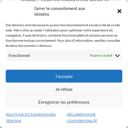
accéder. Ça n’est pas comme suivre, enfant, ta
grand-mère dans les bois, j’en conviens.
Gérer le consentement aux
témoins
Répondre
Des témoins sont nécessaires au bon fonctionnement et à la sécurité de ce site
web. Merci d’en accepter l’utilisation pour optimiser votre expérience de
navigation. Faute de le faire, certaines fonctionnalités et certains services ne
fonctionneront pas correctement. Pour plus d’information, veuillez consulter
Laisser un commentaire
les deux documents ci-dessous.
Fonctionnel
Toujours activé
Votre adresse e-mail ne sera pas publiée.
Les champs
J'accepte
obligatoires sont indiqués avec
*
Je refuse
Commentaire
*
Enregistrer les préférences
POLITIQUE D’UTILISATION DES
DÉCLARATION DE
TÉMOINS
CONFIDENTIALITÉ